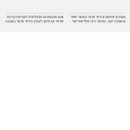
מערכת איטום ובידוד תרמי במוצר אחד
צבע מבוסס ננו טכנולוגיה לצביעת קירות
ובשכבה דקה. החומר הינו פוליאוריתני
פנימי או חיצני לצורך בידוד תרמי בשכבה
היברידי על בסיס מים מבוסס ננו
דקה מאוד, דחיית מים ומניעת הפתחות
טכנולוגיה המייצר איטום ובידוד תרמי
פטריות ועובש.
בגגות, מבנים ובקירות.