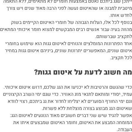
ייתכן שגג ביתכם נאטם באמצעות חומרים לא מתאימים, ללא התאמה
מיטבית למבנה או שהאיטום נעשה לפני הרבה מאוד שנים ויש צורך
לחדש אותו.
בנוסף לכל אלו, העלות הגבוהה של חומרי האיטום הקיימים בשוק
מהווה בעיה עבור אנשים רבים המבקשים למצוא חומר איכותי המתאים
לתקציב שברשותם.
אחד הפתרונות המומלצים והנוחים לאיטום גגות הוא שימוש בחומרי
איטום שונים, המאפשרים יתרונות שונים, ביניהם איטום גגות במחיר
לכל תקציב.
מה חשוב לדעת על איטום גגות?
כדי שהגשם והרטיבות לא יכניעו את הגג שלכם, דרוש איטום איכותי.
עמיד, יסודי ומותאם לתנאי מזג האוויר. כדי שגם ימי השרב הקיצוניים
וגם ימי החורף הסוערים לא יצליחו לחדור את גג ביתכם, רצוי לוודא
שאיטום הגג מבוצע בצורה מוצלחת ללא פשרות.
אפשר להגיד שיש שני דברים חשובים מאוד הנוגעים לאיטום הגג:
המומחה המבצע את האיטום, וחומר האיטום שמבצעים איתו את
העבודה.