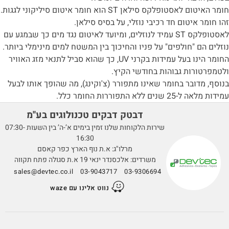
חומר האיטום לאסטופלקס סילאן ST הוא חומר איטום סיליקוני לגגות.
זהו חומר איטום חד רכיבי נוזלי, על בסיס סילאן.
לאסטופלקס ST עמיד לנוזלים, ומיועד לאיטום נגד מים כך שבמגע עם
נוזלים הם "חולפים" על פניו והחיכוך בין המשטח למים מינימלי ביותר.
החומר הינו בעל עמידות בקרני UV, כך שהוא סביל לתנאי מזג האוויר
ולטמפרטורות גבוהות בחודשי הקיץ.
בנוסף, מדובר בחומר שאינו מתפורר (צ'וקינג), מה שהופך אותו לבעל
עמידות מלאה ל-25 שנים ללא התפוררות החומר כלל.
דבטק דבקים טכנולוגים בע''מ
שירות הלקוחות שלנו זמין בימים א’-ה’ בין השעות 07:30-
16:30
מרלו"ג: א.ת נוף הארץ כפר קאסם
משרדים: אלכסנדר ינאי 19 א.ת סגולה פתח תקווה
sales@devtec.co.il
03-9043717
03-9306694
נווט אלינו עם waze