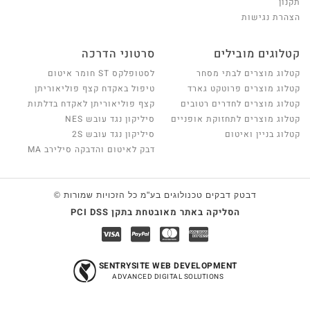
תקנון
הצהרת נגישות
קטלוגים מובילים
סרטוני הדרכה
קטלוג מוצרים לבתי מסחר
לסטופלקס ST חומר איטום
קטלוג מוצרים פרוטקט גארד
טיפול באקדח קצף פוליאוריתן
קטלוג מוצרים לחדרים רטובים
קצף פוליאוריתן לאקדח בדלתות
קטלוג מוצרים לתחזוקת אופניים
סיליקון נגד עובש NES
קטלוג בניין ואיטום
סיליקון נגד עובש 2S
דבק לאיטום והדבקה סילירב MA
דבטק דבקים טכנולוגים בע"מ כל הזכויות שמורות ©
הסליקה באתר מאובטחת בתקן PCI DSS
SENTRYSITE WEB DEVELOPMENT
כמות בסל:
0
מעבר לתשלום
ADVANCED DIGITAL SOLUTIONS
סה"כ:
0
₪