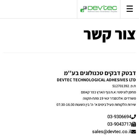
סל קניות
צור קשר
דבטק דבקים טכנולוגים בע''מ
DEVTEC TECHNOLOGICAL ADHESIVES LTD
ח.פ. 512701392
מחסן לוגיסטי: א.ת נוף הארץ כפר קאסם
משרדים: אלכסנדר ינאי 19 פתח-תקווה
שירות הלקוחות פעיל בימים א'-ה' בין השעות 07:30-16:30
03-9306694
03-9043717
sales@devtec.co.il