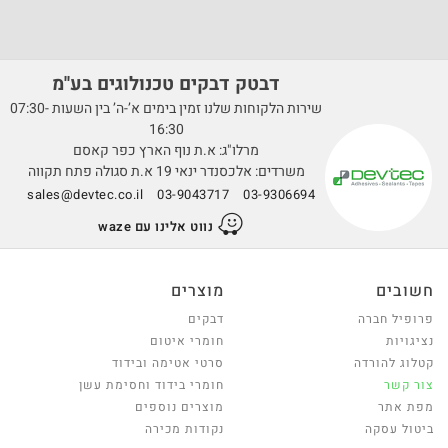
דבטק דבקים טכנולוגים בע''מ
שירות הלקוחות שלנו זמין בימים א’-ה’ בין השעות 07:30-
16:30
מרלו"ג: א.ת נוף הארץ כפר קאסם
משרדים: אלכסנדר ינאי 19 א.ת סגולה פתח תקווה
sales@devtec.co.il
03-9043717
03-9306694
נווט אלינו עם waze
חשובים
מוצרים
פרופיל חברה
דבקים
נציגויות
חומרי איטום
קטלוג להורדה
סרטי אטימה ובידוד
צור קשר
חומרי בידוד וחסימת עשן
מפת אתר
מוצרים נוספים
ביטול עסקה
נקודות מכירה