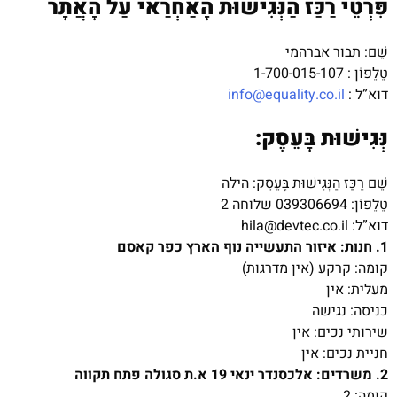
פִּרְטֵי רַכַּז הַנְּגִישׁוּת הָאַחְרַאי עַל הָאֲתָר
שֵׁם: תבור אברהמי
טֵלֵפוֹן : 1-700-015-107
דוא”ל :
info@equality.co.il
נְּגִישׁוּת בָּעֵסֶק:
שֵׁם רַכַּז הַנְּגִישׁוּת בָּעֵסֶק: הילה
טֵלֵפוֹן: 039306694 שלוחה 2
דוא”ל: hila@devtec.co.il
1. חנות: איזור התעשייה נוף הארץ כפר קאסם
קומה: קרקע (אין מדרגות)
מעלית: אין
כניסה: נגישה
שירותי נכים: אין
חניית נכים: אין
2. משרדים: אלכסנדר ינאי 19 א.ת סגולה פתח תקווה
קומה: 2