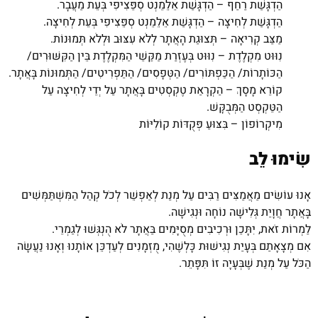
הַדְגָּשַׁת רַחַף – הַדְגָּשַׁת אֵלֵמֵנְט סְפֵּצִיפִי בְּעֵת מַעֲבָר.
הַדְגָּשַׁת לְחִיצָה – הַדְגָּשַׁת אֵלֵמֵנְט סְפֵּצִיפִי בְּעֵת לְחִיצָה.
מַצַּב קְרִיאָה – תְּצוּגַת הָאֲתָר לְלֹא עִצּוּב וּלְלֹא תְּמוּנוֹת.
נִוּוּט מִקְלֶדֶת – נִוּוּט בְּעֶזְרַת מַקַּשֵׁי הַמִּקְלֶדֶת בֵּין הַקִּשּׁוּרִים/
הַכּוֹתָרוֹת/ הַכַּפְתּוֹרִים/ הַטְּפָסִים/ הַתַּפְרִיטִים/ הַתְּמוּנוֹת בָּאֲתָר.
קוֹרֵא מָסָךְ – הַקְרָאַת טֶקְסְטִים בָּאֲתָר עַל יְדֵי לְחִיצָה עַל
הַטֵּקְסְט הַמְּבֻקָּשׁ.
מִיקְרוֹפוֹן – בִּצּוּעַ פְּקֻדּוֹת קוֹלִיּוֹת
שִׂימוּ לֵב
אָנוּ עוֹשִׂים מַאֲמַצִּים רַבִּים עַל מְנַת לְאַפְשֵׁר לְכֹל קְהַל הַמִּשְׁתַּמְּשִׁים
בָּאֲתָר חֲוָיַת גְּלִישָׁה נוֹחָה וּנְגִישָׁה.
לַמְרוֹת זֹאת, יִתָּכֵן וּרְכִיבִים מְסֻיָּמִים בַּאֲתָר לֹא הֻנְגְּשׁוּ לְגַמְרֵי.
אִם מְצָאָתַם בְּעָיַת נְגִישׁוּת כָּלְשֶׁהִי, מֻזְמָנִים לְעַדְכֵּן אוֹתָנוּ וְאָנוּ נַעֲשָׂה
הַכֹּל עַל מְנַת שֶׁבְּעָיָה זוֹ תִּפָּתֵר.