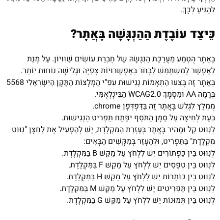
לְהַגִּיעַ לְכָךְ.
כֵּיצַד עוֹבֶדֶת הַהַנְגָּשָׁה בָּאֲתָר?
בָּאֲתָר הֻטְמַע מַעֲרֶכֶת הַנְגָשָׂהּ שֶׁל חֶבְרַת עוֹשִׂים שִׁוְויוֹן. עַל מְנַת
לְאַפְשֵׁר לַמִּשְׁתַּמֵּשׁ לִבְחֹר בְּאֶפְשָׁרוּיוֹת צְפִיָּה וּגְלִישָׁה נוֹחוּת יוֹתֵר.
בְּאֲתָר זֶה בֻּצְּעוּ הַתְאָמוֹת נְגִישׁוּת עפ"י הַמְלָצוֹת הַתֶּקֶן הַיִּשְׂרְאֵלִי 5568
בְּרָמָה AA וּמִסְמָךְ WCAG2.0 הַבֵּינְלְאֻמִּי.
מֻמְלָץ לִגְלֹשׁ בָּאֲתָר זֶה בַּדַּפְדְּפָן chrome.
בְּעֵת לְחִיצָה עַל סַמָּן הַתֹּסֶף יִפָּתַח תַּפְרִיט הַנְּגִישׁוּת.
לְנִוּוּט קַל וּמָהִיר בָּאֲתָר בְּעֶזְרַת הַמִּקְלֶדֶת, יֵשׁ לְהַפְעִיל אֶת לַחְצָן "נִוּוּט
מִקְלֶדֶת" בַּתַּפְרִיט, וּלְהֵעָזֵר בְּמַקָּשִׁים הַבָּאִים:
לְנִוּוּט בֵּין כַּפְתּוֹרִים יֵשׁ לִלְחֹץ עַל מַקַּשׁ B בַּמִּקְלֶדֶת.
לְנִוּוּט בֵּין טְפָסִים יֵשׁ לִלְחֹץ עַל מַקַּשׁ F בַּמִּקְלֶדֶת.
לְנִוּוּט בֵּין כּוֹתָרוֹת יֵשׁ לִלְחֹץ עַל מַקַּשׁ H בַּמִּקְלֶדֶת.
לְנִוּוּט בֵּין תַּפְרִיטִים יֵשׁ לִלְחֹץ עַל מַקַּשׁ M בַּמִּקְלֶדֶת.
לְנִוּוּט בֵּין תְּמוּנוֹת יֵשׁ לִלְחֹץ עַל מַקַּשׁ G בַּמִּקְלֶדֶת.