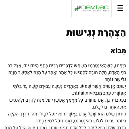
סל קניות
הַצְהָרַת נְגִישׁוּת
מָבוֹא
בְּיָמֵינוּ, כְּשֶׁהָאִינְטֶרְנֵט מְשַׁמֵּשׁ לִדְבָרִים רַבִּים בְּחַיֵּי הַיּוֹם יוֹם, אֵצֶל רֹב
בְּנֵי הָאָדָם, חָלָה חוֹבָה לְהַנְגִישׁ כָּל אֲתָר וְאֲתָר עַל מְנַת לְאַפְשֵׁר חֲוָיַת
גְּלִישָׁה נוֹחָה.
יֶשְׁנָם אֲנָשִׁים אֲשֶׁר שִׁמּוּשׁ בַּאֲתָרִים נַעֲשָׂה עֲבוּרָם קָשֶׁה עַד בִּלְתִּי
אֶפְשָׁרִי, עֵקֶב מֻגְבָּלוּיוֹת שׁוֹנוֹת.
בְּעִקְבוֹת כָּךְ, אָנוּ עוֹשִׂים כָּל מַאֲמָץ אֶפְשָׁרִי עַל מְנַת לְקַדֵּם וּלְהַנְגִישׁ
אֶת הָאֲתָרִים לְכֻלָּם.
הַחָזוֹן שֶׁלָּנוּ הוּא שֶׁכָּל אָדָם בַּאֲשֶׁר הוּא יוּכַל לִבְחֹר מַהִי הַדֶּרֶךְ הַקַּלָּה
בְּיוֹתֵר עֲבוּרוֹ לִגְלֹשׁ בָּאִינְטֶרְנֵט, וְאָנוּ נוּכַל לְסַיֵּעַ בְּיָדוֹ.
הַדֶּרֶךְ שֶׁלָּנוּ הִיא לִזְכֹּר, לְכֹל אָדָם מַגִּיעַ שִׁוְיוֹן. וְאָנוּ נַעֲשָׂה הַכֹּל עַל מְנַת