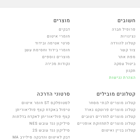
חשובים
מוצרים
פרופיל חברה
דבקים
נציגויות
חומרי איטום
קטלוג להורדה
סרטי אטימה ובידוד
צור קשר
חומרי בידוד וחסימת עשן
מפת אתר
מוצרים נוספים
ביטול עסקה
נקודות מכירה
תקנון
הצהרת נגישות
קטלוגים מובילים
סרטוני הדרכה
קטלוג מוצרים לבתי מסחר
לסטופלקס ST חומר איטום
קטלוג מוצרים פרוטקט גארד
טיפול באקדח קצף פוליאוריתן
קטלוג מוצרים לחדרים רטובים
קצף פוליאוריתן לאקדח בדלתות
קטלוג מוצרים לתחזוקת אופניים
סיליקון נגד עובש NES
קטלוג בניין ואיטום
סיליקון נגד עובש 2S
דבק לאיטום והדבקה סילירב MA