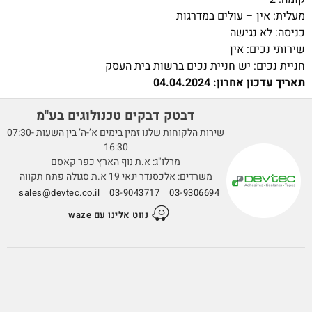
מעלית: אין – עולים במדרגות
כניסה: לא נגישה
שירותי נכים: אין
חניית נכים: יש חניית נכים ברשות בית העסק
תאריך עדכון אחרון: 04.04.2024
דבטק דבקים טכנולוגים בע''מ
שירות הלקוחות שלנו זמין בימים א’-ה’ בין השעות 07:30-
16:30
מרלו"ג: א.ת נוף הארץ כפר קאסם
משרדים: אלכסנדר ינאי 19 א.ת סגולה פתח תקווה
sales@devtec.co.il
03-9043717
03-9306694
נווט אלינו עם waze