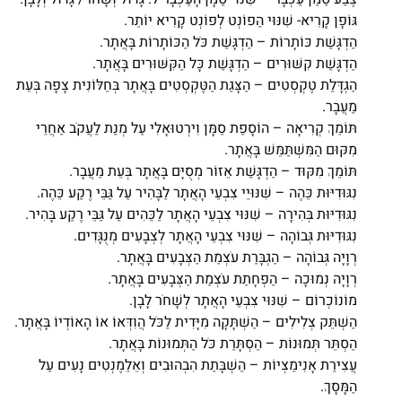
גּוֹפָן קָרִיא- שִׁנּוּי הַפוֹנְט לְפוֹנְט קָרִיא יוֹתֵר.
הַדְגָּשַׁת כּוֹתָרוֹת – הַדְגָּשַׁת כֹּל הַכּוֹתָרוֹת בָּאֲתָר.
הַדְגָּשַׁת קִשּׁוּרִים – הַדְגָּשַׁת כָּל הַקִּשּׁוּרִים בָּאֲתָר.
הַגְדָּלַת טֶקְסְטִים – הַצָּגַת הַטֶּקְסְטִים בָּאֲתָר בְּחַלּוֹנִית צָפָה בְּעֵת
מַעֲבָר.
תּוֹמֵךְ קְרִיאָה – הוֹסָפַת סַמָּן וִירְטוּאָלִי עַל מְנַת לַעֲקֹב אַחֲרֵי
מִקּוּם הַמִּשְׁתַּמֵּשׁ בָּאֲתָר.
תּוֹמֵךְ מִקּוּד – הַדְגָּשַׁת אֵזוֹר מְסֻיָּם בָּאֲתָר בְּעֵת מַעֲבָר.
נִגּוּדִיּוּת כֵּהֶה – שִׁנּוּיֵי צִבְעֵי הָאֲתָר לַבָּהִיר עַל גַּבֵּי רֶקַע כֵּהֶה.
נִגּוּדִיּוּת בְּהִירָה – שִׁנּוּי צִבְעֵי הָאֲתָר לַכֵּהִים עַל גַּבֵּי רֶקַע בָּהִיר.
נִגּוּדִיּוּת גְּבוֹהָה – שִׁנּוּי צִבְעֵי הָאֲתָר לְצְבָעִים מְנֻגָּדִים.
רְוָיָה גְּבוֹהָה – הַגְבָּרַת עֹצְמַת הַצְּבָעִים בָּאֲתָר.
רְוָיָה נְמוּכָה – הַפְחָתַת עֹצְמַת הַצְּבָעִים בָּאֲתָר.
מוֹנוֹכְרוֹם – שִׁנּוּי צִבְעֵי הָאֲתָר לְשָׁחֹר לָבָן.
הַשְׁתֵּק צְלִילִים – הַשְׁתָּקָה מִיָּדִית לַכֹּל הֲוִדְּאוֹ אוֹ הָאוֹדְיוֹ בָּאֲתָר.
הַסְתֵּר תְּמוּנוֹת – הַסְתָּרַת כֹּל הַתְּמוּנוֹת בָּאֲתָר.
עֲצִירַת אָנִימַצְיוֹת – הַשְׁבָּתַת הִבְהוּבִים וְאֵלֵמֶנְטִים נָעִים עַל
הַמָּסָךְ.