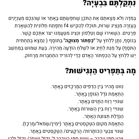
נִתְקַלְתֶּם בִּבְעָיָה?
בְּמִדָּה וְלֹא מַצָאתֶם אֶת הַתֹּכֶן שֶׁחִפַּשְׂתֶּם בָּאֲתָר אוֹ שֶׁהִנְּכֶם מְעֻנְיָנִים
בְּעֶזְרָה מִנָּצִיג שֵׁרוּת, תּוּכְלוּ לְהַקִּישׁ f4 וְתִפָּתַח חַלּוֹנִית לְהַשְׁאָרַת
פְּרָטִים. הַשְׁאִירוּ שָׁם וְטֵלֵפוֹן וּנְצִיג מִטַּעֲמֵנוּ יִצֹּר אִתְּכֶם קֶשֶׁר.
בְּנוֹסָף, נִתָּן לִלְחֹץ עַל
"כַּפְתּוֹר מְצוּקָה"
בַּתּוֹסָף ( נִמְצָא בְּתַחְתִּית
הַתֹּסֶף) עַל מְנַת לְחַיֵּג אוֹ לִשְׁלֹחַ הוֹדָעָה מְהִירָה. בְּעֵת שִׁמּוּשׁ בַּמַּחְשֵׁב
יֵשׁ לִלְחֹץ עַל הַכַּפְתּוֹר הָאָדֹם כְּדֵי לְהוֹרִיד הִתְחַבְּרוּת מֵרָחוֹק.
מָה בְּתַפְרִיט הַנְּגִישׁוּת?
נִוּוּט מָהִיר בֵּין הַדַּפִּים הַמֶּרְכָּזִים בָּאֲתָר.
הַתְאָמַת גֹּדֶל הַגּוֹפָן בָּאֲתָר.
שִׁנּוּיֵי רֶוַח הַתָּוִים בָּאֲתָר.
שִׁנּוּיֵי רֶוַח בֵּין הַשּׁוּרוֹת בָּאֲתָר.
הַגְדָּלַת תְּצוּגַת הָאֲתָר.
הַתְאָמַת מִקּוּם הַטֶּקְסְטִים בָּאֲתָר (ימִין/שְׂמֹאל/מֶרְכָּז).
שִׁנּוּי צִבְעֵי הַכּוֹתָרוֹת/ הָרְקָעִים/ הַטֶּקְסְטִים בָּאֲתָר.
צֶבַע סַמַּן עַכְבָּר – שִׁנּוּי סַמָּן הָעַכְבָּר ל: גָּדוֹל וְשָׁחֹר/ גָּדוֹל וְלָבָן.