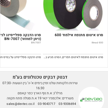
סרט איטום מתנפח אילמוד 600
סרט הדבקה ספלייסינג לנייר
(ניתן למחזור) BN-7007
BN-7007
Illmod 600
סרט איטום מתנפח לאיטום תפרים, הסרט מגיע במצב מכווץ. יש להניח את הסרט במרווח המיועד לאיטום ולהמתין לתפיחת הסרט.
סרט הדבקה ספלייסינג על בסיס חומ
דבטק דבקים טכנולוגים בע''מ
שירות הלקוחות שלנו זמין בימים א’-ה’ בין השעות 07:30-
16:30
מרלו"ג: א.ת נוף הארץ כפר קאסם
משרדים: אלכסנדר ינאי 19 א.ת סגולה פתח תקווה
sales@devtec.co.il
03-9043717
03-9306694