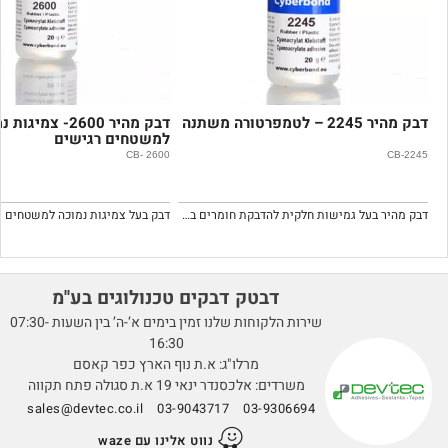
דבק מהיר 2600- צמיגות נמוכה
למשטחים רגישים
נקבוביים
CB-2999
CB- 2600
דבק מהיר בעל גמישות חלקית להדבקת חומרים בעלי טמפרטורה משתנה.
דבק בעל צמיגות נמוכה למשטחים רגישים.
טק דבקים טכנולוגים בע''מ
שירות הלקוחות שלנו זמין בימים א’-ה’ בין השעות 07:30-
16:30
מרלו"ג: א.ת נוף הארץ כפר קאסם
נדר ינאי 19 א.ת סגולה פתח תקווה
sales@devtec.co.il
03-9043717
03-
נווט אלינו עם waze