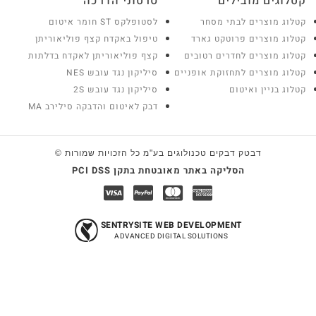
סרטוני הדרכה
לסטופלקס ST חומר איטום
טיפול באקדח קצף פוליאוריתן
ם
קצף פוליאוריתן לאקדח בדלתות
יים
סיליקון נגד עובש NES
סיליקון נגד עובש 2S
דבק לאיטום והדבקה סילירב MA
וגים בע"מ כל הזכויות שמורות ©
אובטחת בתקן PCI DSS
SENTRYSITE WEB D
ADVANCED DIGITAL 