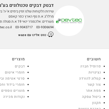
דבטק דבקים טכנולוגים בע''מ
שירות הלקוחות שלנו זמין בימים א’-ה’ בין השעות 0
מרלו"ג: א.ת נוף הארץ כפר קאסם
משרדים: אלכסנדר ינאי 19 א.ת סגולה פתח תקווה
ec.co.il
03-9043717
03-9306694
נווט אלינו עם waze
חשובים
מוצרים
פרופיל חברה
דבקים
נציגויות
חומרי איטום
קטלוג להורדה
סרטי אטימה ובי
צור קשר
חומרי בידוד וחס
מפת אתר
מוצרים נוספים
ביטול עסקה
נקודות מכירה
תקנון
הצהרת נגישות