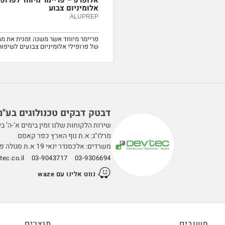
אלומיניום צבוע
ALUPREP
פריימר מיוחד אשר משנה זמנית את מ
של פרופילי אלומיניום צבועים לשיפו
דבטק דבקים טכנולוגים בע''מ
שירות הלקוחות שלנו זמין בימים א’-ה’ בין השעות 0
מרלו"ג: א.ת נוף הארץ כפר קאסם
משרדים: אלכסנדר ינאי 19 א.ת סגולה פתח תקווה
ec.co.il
03-9043717
03-9306694
נווט אלינו עם waze
חשובים
מוצרים