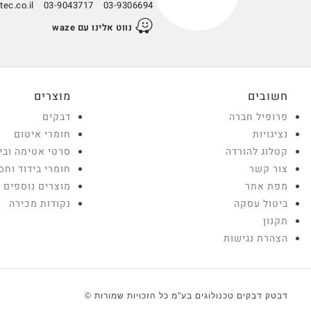
ec.co.il
03-9043717
03-9306694
נווט אלינו עם waze
חשובים
מוצרים
פרופיל חברה
דבקים
נציגויות
חומרי איטום
קטלוג להורדה
סרטי אטימה ובי
צור קשר
חומרי בידוד וחס
מפת אתר
מוצרים נוספים
ביטול עסקה
נקודות מכירה
תקנון
הצהרת נגישות
דבטק דבקים טכנולוגים בע"מ כל הזכויות שמורות ©