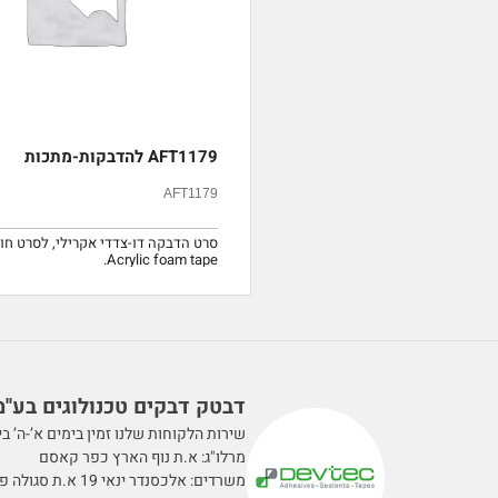
AFT1179 להדבקות-מתכות
AFT1179
סרט הדבקה דו-צדדי אקרילי, לסרט חוז
Acrylic foam tape.
דבטק דבקים טכנולוגים בע''מ
שירות הלקוחות שלנו זמין בימים א’-ה’ בין השעות 0
מרלו"ג: א.ת נוף הארץ כפר קאסם
משרדים: אלכסנדר ינאי 19 א.ת סגולה פתח תקווה