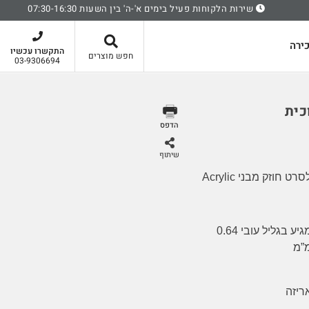
שירות הלקוחות פעיל בימים א'-ה' בין השעות 07:30-16:30
סל קניות
ירה
התקשרו עכשיו
חפש מוצרים
03-9306694
הדפס
שיתוף
סרט הדבקה דו-צדדי אקרילי, לסרט חוזק מבני Acrylic
מגיע בגליל עובי 0.64
”מ
ריזה