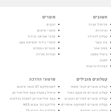
חשובים
מוצרים
פרופיל חברה
דבקים
נציגויות
חומרי איטום
קטלוג להורדה
סרטי אטימה ובידוד
צור קשר
חומרי בידוד וחסימת עשן
מפת אתר
מוצרים נוספים
ביטול עסקה
נקודות מכירה
תקנון
הצהרת נגישות
קטלוגים מובילים
סרטוני הדרכה
קטלוג מוצרים לבתי מסחר
לסטופלקס ST חומר איטום
קטלוג מוצרים פרוטקט גארד
טיפול באקדח קצף פוליאוריתן
קטלוג מוצרים לחדרים רטובים
קצף פוליאוריתן לאקדח בדלתות
קטלוג מוצרים לתחזוקת אופניים
סיליקון נגד עובש NES
קטלוג בניין ואיטום
סיליקון נגד עובש 2S