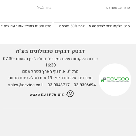
סדרה 10 סטנדרט
מחיר לגליל
סרט פלקסוגרפי להדפסה משולבת 50% פורסס 50% תמונות (שטח)
דבטק דבקים טכנולוגים בע''מ
שירות הלקוחות שלנו זמין בימים א’-ה’ בין השעות 07:30-
16:30
מרלו"ג: א.ת נוף הארץ כפר קאסם
משרדים: אלכסנדר ינאי 19 א.ת סגולה פתח תקווה
sales@devtec.co.il
03-9043717
03-9306694
נווט אלינו עם waze