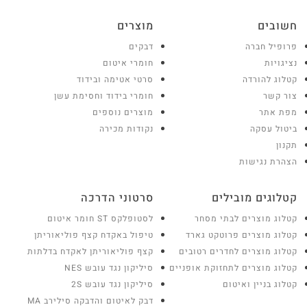
חשובים
מוצרים
פרופיל חברה
דבקים
נציגויות
חומרי איטום
קטלוג להורדה
סרטי אטימה ובידוד
צור קשר
חומרי בידוד וחסימת עשן
מפת אתר
מוצרים נוספים
ביטול עסקה
נקודות מכירה
תקנון
הצהרת נגישות
קטלוגים מובילים
סרטוני הדרכה
קטלוג מוצרים לבתי מסחר
לסטופלקס ST חומר איטום
קטלוג מוצרים פרוטקט גארד
טיפול באקדח קצף פוליאוריתן
קטלוג מוצרים לחדרים רטובים
קצף פוליאוריתן לאקדח בדלתות
קטלוג מוצרים לתחזוקת אופניים
סיליקון נגד עובש NES
קטלוג בניין ואיטום
סיליקון נגד עובש 2S
דבק לאיטום והדבקה סילירב MA