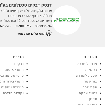
דבטק דבקים טכנולוגים בע''מ
שירות הלקוחות שלנו זמין בימים א’-ה’ בין השעות 0
מרלו"ג: א.ת נוף הארץ כפר קאסם
משרדים: אלכסנדר ינאי 19 א.ת סגולה פתח תקווה
ec.co.il
03-9043717
03-9306694
נווט אלינו עם waze
חשובים
מוצרים
פרופיל חברה
דבקים
נציגויות
חומרי איטום
קטלוג להורדה
סרטי אטימה ובי
צור קשר
חומרי בידוד וחס
מפת אתר
מוצרים נוספים
ביטול עסקה
נקודות מכירה
תקנון
הצהרת נגישות