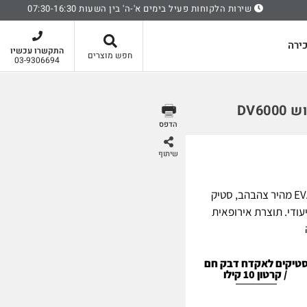
שירות הלקוחות פעיל בימים א'-ה' בין השעות 07:30-16:30
סל קניות
ירה
התקשרו עכשיו
חפש מוצרים
03-9306694
DV6
הדפס
שיתוף
דבק חם מבוסס על טכנולוגית EVA מהיר צהבהב, סטיק
דח ייעודי. תוצרת אירופאית
טיקים לאקדח דבק חם
/ קרטון 10 קילו