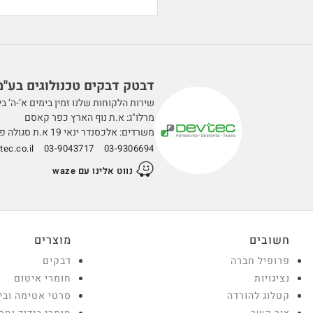
דבטק דבקים טכנולוגים בע''מ
שירות הלקוחות שלנו זמין בימים א’-ה’ בין השעות 0
מרלו"ג: א.ת נוף הארץ כפר קאסם
משרדים: אלכסנדר ינאי 19 א.ת סגולה פתח תקווה
ec.co.il
03-9043717
03-9306694
נווט אלינו עם waze
חשובים
מוצרים
פרופיל חברה
דבקים
נציגויות
חומרי איטום
קטלוג להורדה
סרטי אטימה ובי