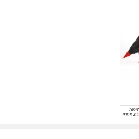
יסות
ק, מנורת