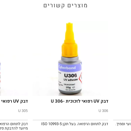
מוצרים קשורים
דבק UV רפואי לזכוכית -U 306
דבק UV רפואי U 305
U 305
U 306
י וסמיך.
דבק לתחום הרפואה. בעל תקן ISO 10993-5
מיועד להדבקת פל