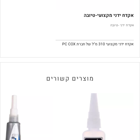
אקדח ידני מקצועי-טיובה
אקדח ידני -טיובה
אקדח ידני מקצועי 310 מ"ל של חברת PC COX
מוצרים קשורים