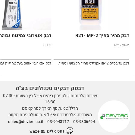
דבק מהיר סמיך R21- MP-2
דבק אנארובי צמיגות גבוהה H55
SH55
R21- MP-2
דבק על בסיס ציאנואקרילט מהיר מקצועי וסמיך.
דבטק דבקים טכנולוגים בע''מ
שירות הלקוחות שלנו זמין בימים א’-ה’ בין השעות 07:30-
16:30
מרלו"ג: א.ת נוף הארץ כפר קאסם
משרדים: אלכסנדר ינאי 19 א.ת סגולה פתח תקווה
sales@devtec.co.il
03-9043717
03-9306694
נווט אלינו עם waze