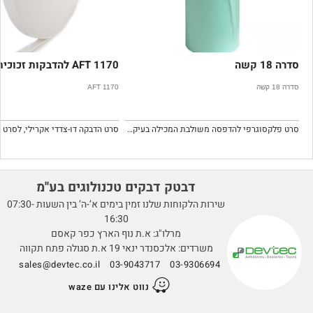
סדרה 18 קשה
AFT 1170 להדבקות זכוכית
סדרה 18 קשה
AFT 1170
סרט פלקסוגרפי להדפסה משולבת המכילה בעיקר תמונות (שטח) מפורסס
דבטק דבקים טכנולוגים בע''מ
שירות הלקוחות שלנו זמין בימים א’-ה’ בין השעות 07:30-
16:30
מרלו"ג: א.ת נוף הארץ כפר קאסם
משרדים: אלכסנדר ינאי 19 א.ת סגולה פתח תקווה
sales@devtec.co.il
03-9043717
03-9306694
נווט אלינו עם waze