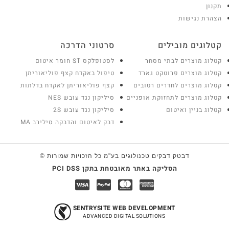
תקנון
הצהרת נגישות
קטלוגים מובילים
סרטוני הדרכה
קטלוג מוצרים לבתי מסחר
לסטופלקס ST חומר איטום
קטלוג מוצרים פרוטקט גארד
טיפול באקדח קצף פוליאוריתן
קטלוג מוצרים לחדרים רטובים
קצף פוליאוריתן לאקדח בדלתות
קטלוג מוצרים לתחזוקת אופניים
סיליקון נגד עובש NES
קטלוג בניין ואיטום
סיליקון נגד עובש 2S
דבק לאיטום והדבקה סילירב MA
דבטק דבקים טכנולוגים בע"מ כל הזכויות שמורות ©
הסליקה באתר מאובטחת בתקן PCI DSS
SENTRYSITE WEB DEVELOPMENT
כמות בסל:
0
מעבר לתשלום
ADVANCED DIGITAL SOLUTIONS
סה"כ:
0
₪