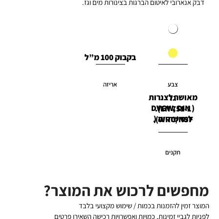
דבק אנארובי לאיטום הברגות בצינורות מים וגז.
בקבוק 100 מ”ל
צבע
אריזה
מאושר לצנרות גז
( DVGW, DIN EN 751-1).
למי שתייה ( WRC/NSF).
תקנים
מחפשים לרכוש את המוצר?
המוצר זמין להזמנות בכמות / שימוש מקצועי בלבד
לפניות לגביי זמינות, כמויות ואפשרויות רכישה השאירו פרטים