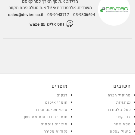
מרלו"ג: א.ת נוף הארץ כפר קאסם
משרדים: אלכסנדר ינאי 19 א.ת סגולה פתח תקווה
sales@devtec.co.il
03-9043717
03-9306694
נווט אלינו עם waze
חשובים
מוצרים
פרופיל חברה
דבקים
נציגויות
חומרי איטום
קטלוג להורדה
סרטי אטימה ובידוד
צור קשר
חומרי בידוד וחסימת עשן
מפת אתר
מוצרים נוספים
ביטול עסקה
נקודות מכירה