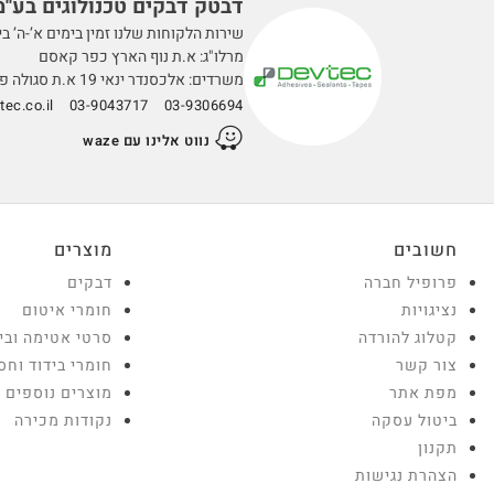
דבטק דבקים טכנולוגים בע''מ
שירות הלקוחות שלנו זמין בימים א’-ה’ בין השעות 0
מרלו"ג: א.ת נוף הארץ כפר קאסם
משרדים: אלכסנדר ינאי 19 א.ת סגולה פתח תקווה
ec.co.il
03-9043717
03-9306694
נווט אלינו עם waze
חשובים
מוצרים
פרופיל חברה
דבקים
נציגויות
חומרי איטום
קטלוג להורדה
סרטי אטימה ובי
צור קשר
חומרי בידוד וחס
מפת אתר
מוצרים נוספים
ביטול עסקה
נקודות מכירה
תקנון
הצהרת נגישות