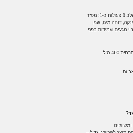
תרסיס איכותי אוניברסלי המשלב 8 פעולות ב-1: מפזר
קה, דוחה מים, שמן
יי מגעים ועמידות בפני
רסיס 400 מ”ל
ריזה
ר?
ומשווקים
ת מוצר לפרויקט גדול –