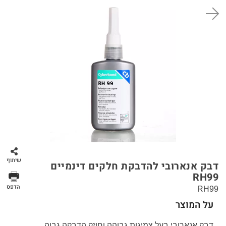
סל קניות
שיתוף
דבק אנארובי להדבקת חלקים דינמיים
RH99
הדפס
RH99
על המוצר
דבק אנארובי בעל צמיגות גבוהה וחוזק הדבקה גבוה.