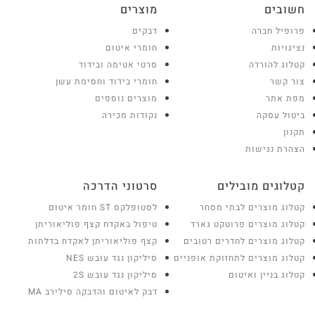
חשובים
מוצרים
פרופיל חברה
דבקים
נציגויות
חומרי איטום
קטלוג להורדה
סרטי אטימה ובידוד
צור קשר
חומרי בידוד וחסימת עשן
מפת אתר
מוצרים נוספים
ביטול עסקה
נקודות מכירה
תקנון
הצהרת נגישות
קטלוגים מובילים
סרטוני הדרכה
קטלוג מוצרים לבתי מסחר
לסטופלקס ST חומר איטום
קטלוג מוצרים פרוטקט גארד
טיפול באקדח קצף פוליאוריתן
קטלוג מוצרים לחדרים רטובים
קצף פוליאוריתן לאקדח בדלתות
קטלוג מוצרים לתחזוקת אופניים
סיליקון נגד עובש NES
קטלוג בניין ואיטום
סיליקון נגד עובש 2S
דבק לאיטום והדבקה סילירב MA