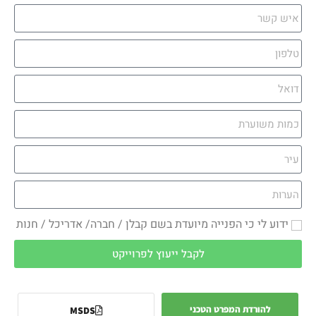
ידוע לי כי הפנייה מיועדת בשם קבלן / חברה/ אדריכל / חנות
לקבל ייעוץ לפרוייקט
להורדת המפרט הטכני
MSDS