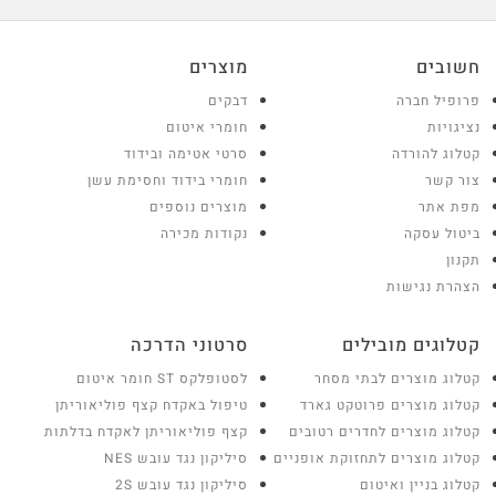
חשובים
מוצרים
פרופיל חברה
דבקים
נציגויות
חומרי איטום
קטלוג להורדה
סרטי אטימה ובידוד
צור קשר
חומרי בידוד וחסימת עשן
מפת אתר
מוצרים נוספים
ביטול עסקה
נקודות מכירה
תקנון
הצהרת נגישות
קטלוגים מובילים
סרטוני הדרכה
קטלוג מוצרים לבתי מסחר
לסטופלקס ST חומר איטום
קטלוג מוצרים פרוטקט גארד
טיפול באקדח קצף פוליאוריתן
קטלוג מוצרים לחדרים רטובים
קצף פוליאוריתן לאקדח בדלתות
קטלוג מוצרים לתחזוקת אופניים
סיליקון נגד עובש NES
קטלוג בניין ואיטום
סיליקון נגד עובש 2S