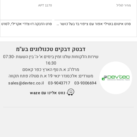
מחיר לגליל
AFT 1170
סרט איטום בוטילי אפור עם ציפוי בד בעל כושר הידבקות מצוינת.
דבטק דבקים טכנולוגים בע''מ
שירות הלקוחות שלנו זמין בימים א’-ה’ בין השעות 07:30-
16:30
מרלו"ג: א.ת נוף הארץ כפר קאסם
משרדים: אלכסנדר ינאי 19 א.ת סגולה פתח תקווה
sales@devtec.co.il
03-9043717
03-9306694
נווט אלינו עם waze