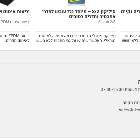
ים נקיים
סיליקון 2/S – מיוחד נגד עובש לחדרי
יריעות איטום EPDM
אמבטיה וחדרים רטובים
Silirub 2/S
יריעות איטום EPDM
 לאיטום.
סיליקון ניטרלי חד מרכיבי ברמה מעולה לאיטום.
יריעת M
ת ללא חשש
נטראלי, מאפשר שימוש על גבי מתכות ללא חשש
לאיטום תפרים.
לקורוזיה. קל מאוד לשימוש.
07:30-16:3
sales@devt