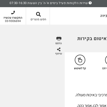
שירות הלקוחות פעיל בימים א'-ה' בין השעות 07:30-16:30
סל קניות
ירה
התקשרו עכשיו
חפש מוצרים
03-9306694
קון לאיטום בקירות
הדפס
שיתוף
U
קל לשימוש
, אפור-לבן,אפור כהה,