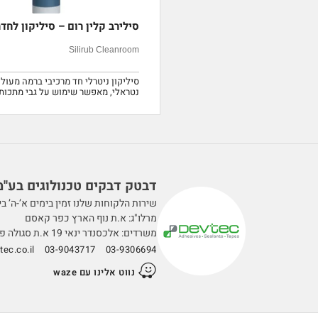
סילירב קלין רום – סיליקון לחדר
Silirub Cleanroom
סיליקון ניטרלי חד מרכיבי ברמה מעולה
נטראלי, מאפשר שימוש על גבי מתכו
לקורוזיה. קל מאוד לשימוש.
דבטק דבקים טכנולוגים בע''מ
שירות הלקוחות שלנו זמין בימים א’-ה’ בין השעות 0
מרלו"ג: א.ת נוף הארץ כפר קאסם
משרדים: אלכסנדר ינאי 19 א.ת סגולה פתח תקווה
ec.co.il
03-9043717
03-9306694
נווט אלינו עם waze