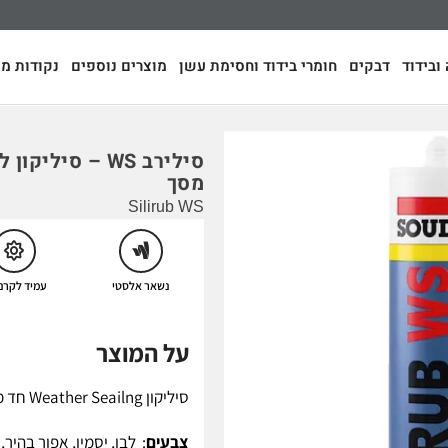
ובידוד
דבקים
חומרי בידוד וחסימת עשן
מוצרים נוספים
נקודות מכ
סילירב WS – סילי
מסך
Silirub WS
נשאר אלסטי
עמיד לקרני V
על המוצר
סיליקון Weather Seailng חד מרכיבי באיכות מעולה.
צבעים
: לבן, יסמין, אפור בהיר