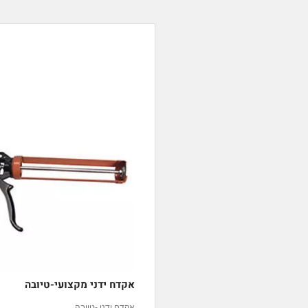
אקדח ידני מקצועי-טיובה
אקדח ידני -טיובה