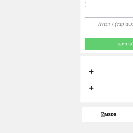
בשם קבלן / חברה/
פרוייקט
MSDS