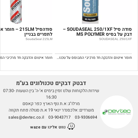
סודה סיל SOUDASEAL 250/1XF –
סודהסיל 215LM – חו
דבק על בסיס MS POLYMER
לתפרים בבניין
SoudaSeal 215LM
SOUDASEAL 250/1XF
חומר איטום והדבקה חד מרכיבי המבוסס על טכנולוגית MS POLYMER ברמה גבוהה.
דבטק דבקים טכנולוגים בע''מ
שירות הלקוחות שלנו זמין בימים א’-ה’ בין השעות 07:30-
16:30
מרלו"ג: א.ת נוף הארץ כפר קאסם
משרדים: אלכסנדר ינאי 19 א.ת סגולה פתח תקווה
sales@devtec.co.il
03-9043717
03-9306694
נווט אלינו עם waze