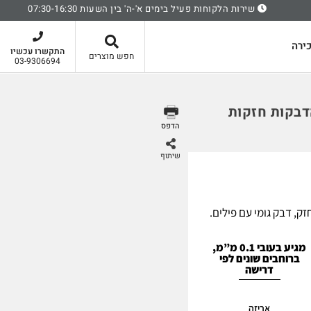
שירות הלקוחות פעיל בימים א'-ה' בין השעות 07:30-16:30
סל קניות
ירה
התקשרו עכשיו
חפש מוצרים
03-9306694
דבקות חזקות
הדפס
שיתוף
ק, דבק גומי עם פילים.
מגיע בעובי 0.1 מ”מ,
ברוחבים שונים לפי
דרישה
אריזה