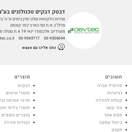
דבטק דבקים טכנולוגים בע''מ
שירות הלקוחות שלנו זמין בימים א’-ה’ בין השעות 0
מרלו"ג: א.ת נוף הארץ כפר קאסם
משרדים: אלכסנדר ינאי 19 א.ת סגולה פתח תקווה
ec.co.il
03-9043717
03-9306694
נווט אלינו עם waze
חשובים
מוצרים
פרופיל חברה
דבקים
נציגויות
חומרי איטום
קטלוג להורדה
סרטי אטימה ובי
צור קשר
חומרי בידוד וחס
מפת אתר
מוצרים נוספים
ביטול עסקה
נקודות מכירה
תקנון