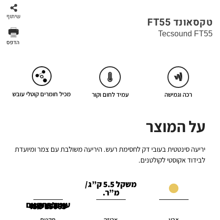
שיתוף
טקסאונד FT55
Tecsound FT55
הדפס
מכיל חומרים קוטלי עובש
רכה וגמישה
עמיד לחום וקור
על המוצר
יריעה סינטטית בעובי דק לחסימת רעש. היריעה משולבת עם צמר ומיועדת
לבידוד אקוסטי לקולטנים.
משקל 5.5 ק”ג/
מ”ר.
עומד בתקנים
בינלאומיים
ISO 140-3
ISO 15665
צבע
אריזה
תקנים