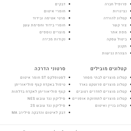
פרופיל חברה
דבקים
נציגויות
חומרי איטום
קטלוג להורדה
סרטי אטימה ובידוד
צור קשר
חומרי בידוד וחסימת עשן
מפת אתר
מוצרים נוספים
ביטול עסקה
נקודות מכירה
תקנון
הצהרת נגישות
קטלוגים מובילים
סרטוני הדרכה
קטלוג מוצרים לבתי מסחר
לסטופלקס ST חומר איטום
קטלוג מוצרים פרוטקט גארד
טיפול באקדח קצף פוליאוריתן
קטלוג מוצרים לחדרים רטובים
קצף פוליאוריתן לאקדח בדלתות
קטלוג מוצרים לתחזוקת אופניים
סיליקון נגד עובש NES
קטלוג בניין ואיטום
סיליקון נגד עובש 2S
דבק לאיטום והדבקה סילירב MA