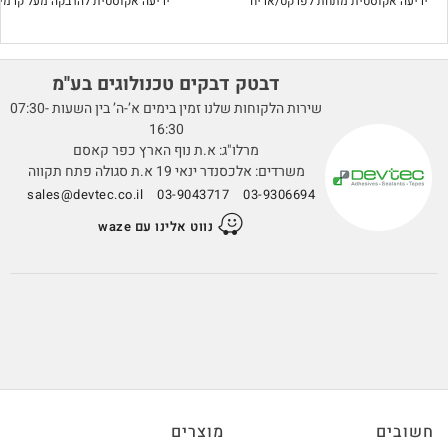
יריעה אקוסטית מתחת לפרקט/אריח
יריעה אקוסטית להדבקה מעל קרמי
דבטק דבקים טכנולוגים בע''מ
שירות הלקוחות שלנו זמין בימים א’-ה’ בין השעות 07:30-
16:30
מרלו"ג: א.ת נוף הארץ כפר קאסם
משרדים: אלכסנדר ינאי 19 א.ת סגולה פתח תקווה
sales@devtec.co.il
03-9043717
03-9306694
נווט אלינו עם waze
חשובים
מוצרים