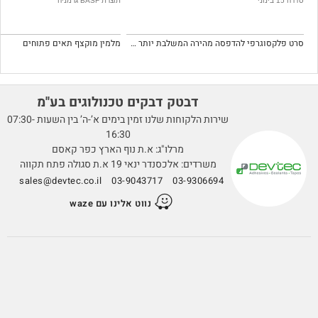
סדרה 15 בינוני
תוצרת BASF גרמניה
סרט פלקסוגרפי להדפסה מהירה המשלבת יותר תמונות (שטח) מפורסס
מלמין מוקצף תאים פתוחים
דבטק דבקים טכנולוגים בע''מ
שירות הלקוחות שלנו זמין בימים א’-ה’ בין השעות 07:30-
16:30
מרלו"ג: א.ת נוף הארץ כפר קאסם
משרדים: אלכסנדר ינאי 19 א.ת סגולה פתח תקווה
sales@devtec.co.il
03-9043717
03-9306694
נווט אלינו עם waze