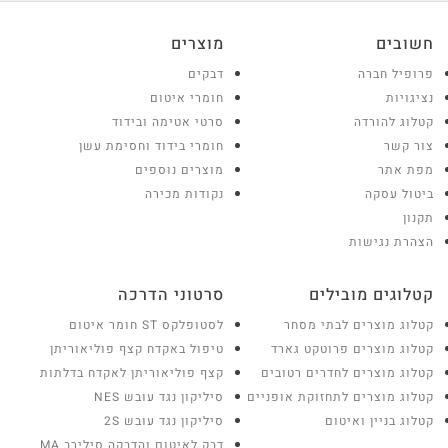
חשובים
מוצרים
פרופיל חברה
דבקים
נציגויות
חומרי איטום
קטלוג להורדה
סרטי אטימה ובידוד
צור קשר
חומרי בידוד וחסימת עשן
מפת אתר
מוצרים נוספים
ביטול עסקה
נקודות מכירה
תקנון
הצהרת נגישות
קטלוגים מובילים
סרטוני הדרכה
קטלוג מוצרים לבתי מסחר
לסטופלקס ST חומר איטום
קטלוג מוצרים פרוטקט גארד
טיפול באקדח קצף פוליאוריתן
קטלוג מוצרים לחדרים רטובים
קצף פוליאוריתן לאקדח בדלתות
קטלוג מוצרים לתחזוקת אופניים
סיליקון נגד עובש NES
קטלוג בניין ואיטום
סיליקון נגד עובש 2S
דבק לאיטום והדבקה סילירב MA