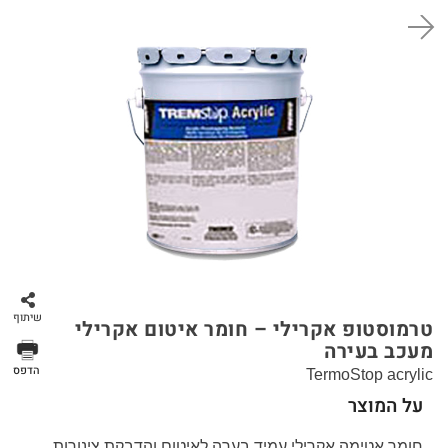
סל קניות
שיתוף
טרמוסטופ אקרילי – חומר איטום אקרילי
מעכב בעירה
הדפס
TermoStop acrylic
על המוצר
חומר אטימה אקרילי עמיד בערה לאיטום והדבקת צינורות