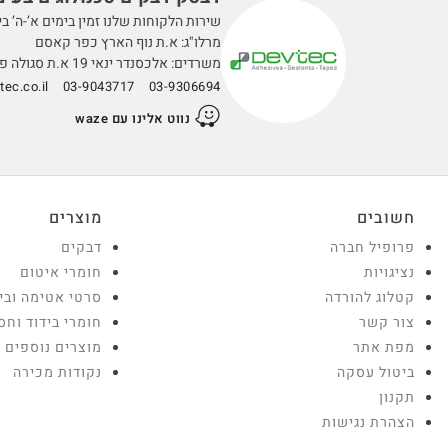
שירות הלקוחות שלנו זמין בימים א’-ה’ בין השעות 0
מרלו"ג: א.ת נוף הארץ כפר קאסם
משרדים: אלכסנדר ינאי 19 א.ת סגולה פתח תקווה
ec.co.il
03-9043717
03-9306694
נווט אלינו עם waze
חשובים
מוצרים
פרופיל חברה
דבקים
נציגויות
חומרי איטום
קטלוג להורדה
סרטי אטימה ובי
צור קשר
חומרי בידוד וחס
מפת אתר
מוצרים נוספים
ביטול עסקה
נקודות מכירה
תקנון
הצהרת נגישות