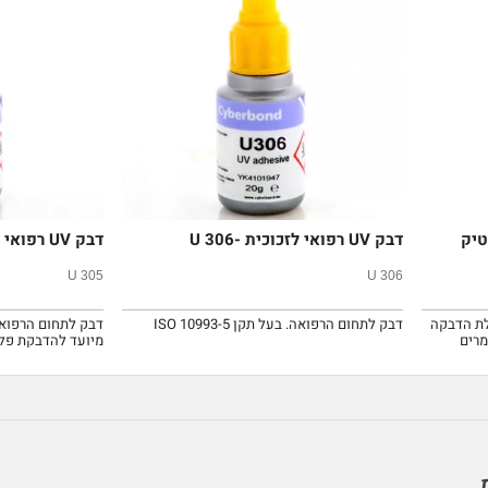
לסטיק
דבק UV רפואי לזכוכית -U 306
דבק UV רפואי U 305
U 305
U 306
לת הדבקה
דבק לתחום הרפואה. בעל תקן ISO 10993-5
מרים
מיועד להדבקת פל
למתכת, זכוכית לזכ