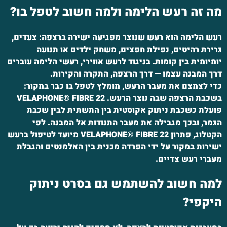
מה זה רעש הלימה ולמה חשוב לטפל בו?
רעש הלימה הוא רעש שנוצר מפגיעה ישירה ברצפה: צעדים,
גרירת רהיטים, נפילת חפצים, משחק ילדים או תנועה
יומיומית בין קומות. בניגוד לרעש אווירי, רעשי הלימה עוברים
דרך המבנה עצמו — דרך הרצפה, התקרה והקירות.
כדי לצמצם את מעבר הרעש, מומלץ לטפל בו כבר במקור:
בשכבת הרצפה שבה נוצר הרעש. VELAPHONE® FIBRE 22
פועלת כשכבת ניתוק אקוסטית בין התשתית לבין שכבת
הגמר, ובכך מגבילה את מעבר התנודות אל המבנה. לפי
הקטלוג, פתרון VELAPHONE® FIBRE 22 מיועד לטיפול ברעש
ישירות במקור על ידי הפרדה מכנית בין האלמנטים והגבלת
מעברי רעש צדיים.
למה חשוב להשתמש
גם בסרט ניתוק
היקפי?