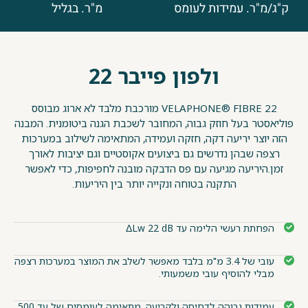
ק"ג/מ"ר. עמידות לעומס
מ"ר. בגליל
ולפון פייבר 22
VELAPHONE® FIBRE 22 מורכבת מלבד לא ארוג מבוסס
פוליאסטר בעל חוזק גבוה, המחובר לשכבת הגנה ביטומנית. המבנה
הזה יוצר יריעה דקה, חזקה ועמידה, המתאימה לשילוב במערכות
רצפה שבהן נדרשים גם ביצועים אקוסטיים וגם יציבות לאורך
זמן.היריעה מגיעה עם פס הדבקה מובנה לחפיפות, כדי לאפשר
התקנה בטוחה ונקייה יותר בין היריעות.
הפחתת רעשי הלימה עד ΔLw 22 dB
עובי של 3.4 מ"מ בלבד מאפשר לשלב את המוצר במערכות רצפה
מבלי להוסיף עובי משמעותי.
עמידות גבוהה לדחיסה ולקריעה, מתאימה לעומסים של עד 500