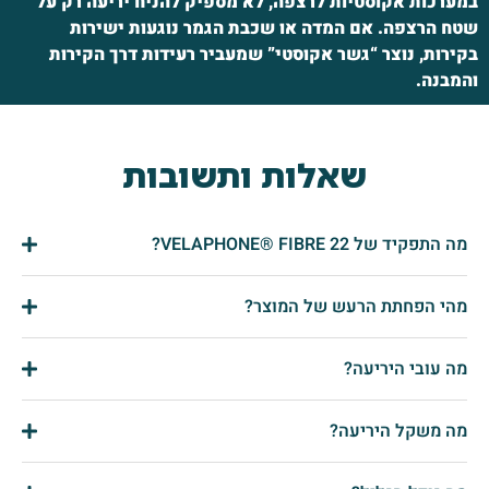
במערכות אקוסטיות לרצפה, לא מספיק להניח יריעה רק על
שטח הרצפה. אם המדה או שכבת הגמר נוגעות ישירות
בקירות, נוצר “גשר אקוסטי” שמעביר רעידות דרך הקירות
והמבנה.
שאלות ותשובות
מה התפקיד של VELAPHONE® FIBRE 22?
מהי הפחתת הרעש של המוצר?
מה עובי היריעה?
מה משקל היריעה?