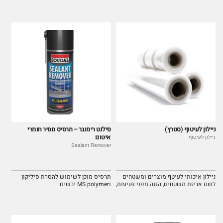
שקטה ובטוחה.
הרכבה ופירוק, מפחיתים חיכוך ומונעים
חריקה של החלקים.
ניילון לעיטוף (סטרץ)
סילנט רימובר – תרסיס מסיר חומרי
איטום
ניילון לעיטוף
Sealant Remover
ניילון איכותי לעיטף מוצרים ומשטחים
תרסיס מוכן לשימוש להסרת סיליקון
לשם אריזת משטחים, הגנה מפני פגיעות,
וMS polymer יבשים.
לכלוך, רטיבות ועוד. מאגד מוצרים על
משטח ושומר על יציבות ובטיחות
המשטח.