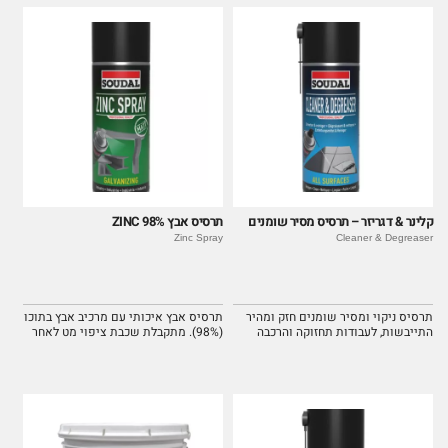
קלינר & דגריזר – תרסיס מסיר שומנים
תרסיס אבץ 98% ZINC
Zinc Spray
Cleaner & Degreaser
תרסיס ניקוי ומסיר שומנים חזק ומהיר
תרסיס אבץ איכותי עם מרכיב אבץ בתוכו
התייבשות, לעבודות תחזוקה והרכבה
(98%). מתקבלת שכבת ציפוי מט לאחר
שונות.
הייבוש.