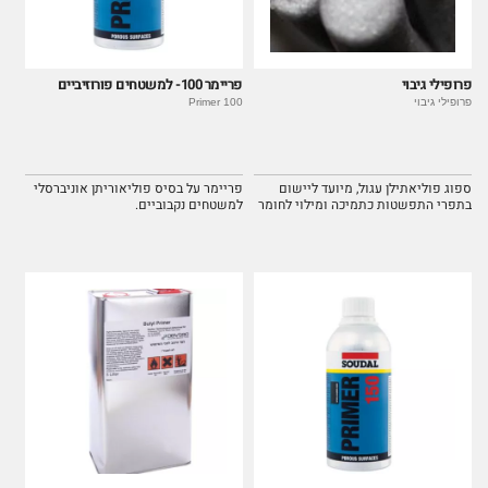
פרופילי גיבוי
פריימר 100- למשטחים פורוזיביים
פרופילי גיבוי
Primer 100
ספוג פוליאתילן עגול, מיועד ליישום
פריימר על בסיס פוליאוריתן אוניברסלי
בתפרי התפשטות כתמיכה ומילוי לחומר
למשטחים נקבוביים.
איטום משחתי.