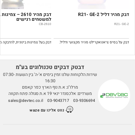
דבק מהיר דליל R21- GE-2
דבק מהיר 2610 – צמי
למשטחים רגישים
CB-2610
R21- GE-2
דבק על בסיס ציאנואקרילט מהיר מקצועי ודליל.
דבטק דבקים טכנולוגים בע''מ
שירות הלקוחות שלנו זמין בימים א’-ה’ בין השעות 07:30-
16:30
מרלו"ג: א.ת נוף הארץ כפר קאסם
משרדים: אלכסנדר ינאי 19 א.ת סגולה פתח תקווה
sales@devtec.co.il
03-9043717
03-9306694
נווט אלינו עם waze