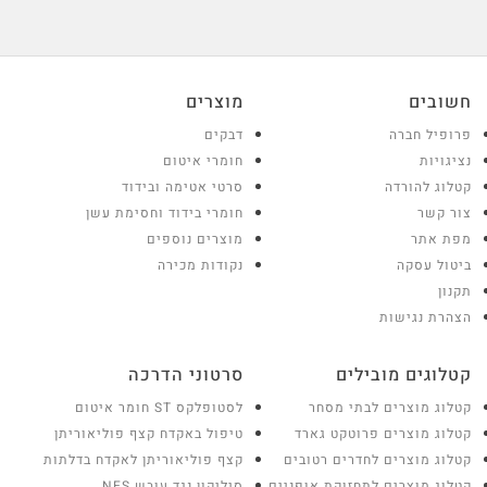
חשובים
מוצרים
פרופיל חברה
דבקים
נציגויות
חומרי איטום
קטלוג להורדה
סרטי אטימה ובידוד
צור קשר
חומרי בידוד וחסימת עשן
מפת אתר
מוצרים נוספים
ביטול עסקה
נקודות מכירה
תקנון
הצהרת נגישות
קטלוגים מובילים
סרטוני הדרכה
קטלוג מוצרים לבתי מסחר
לסטופלקס ST חומר איטום
קטלוג מוצרים פרוטקט גארד
טיפול באקדח קצף פוליאוריתן
קטלוג מוצרים לחדרים רטובים
קצף פוליאוריתן לאקדח בדלתות
קטלוג מוצרים לתחזוקת אופניים
סיליקון נגד עובש NES