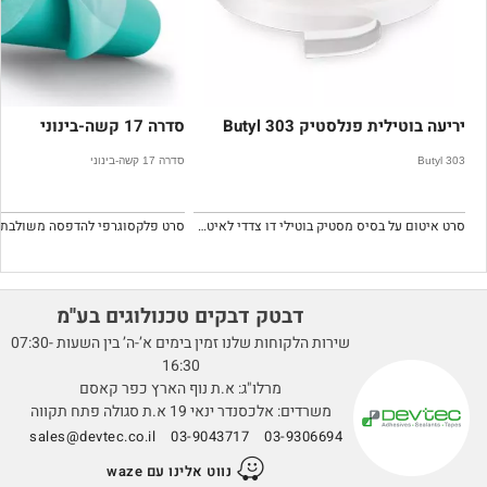
יריעה בוטילית פנלסטיק Butyl 303
סדרה 17 קשה-בינוני
Butyl 303
סדרה 17 קשה-בינוני
סרט איטום על בסיס מסטיק בוטילי דו צדדי לאיטום בין פנאלים פנאלסטיק.
דבטק דבקים טכנולוגים בע''מ
שירות הלקוחות שלנו זמין בימים א’-ה’ בין השעות 07:30-
16:30
מרלו"ג: א.ת נוף הארץ כפר קאסם
משרדים: אלכסנדר ינאי 19 א.ת סגולה פתח תקווה
sales@devtec.co.il
03-9043717
03-9306694
נווט אלינו עם waze