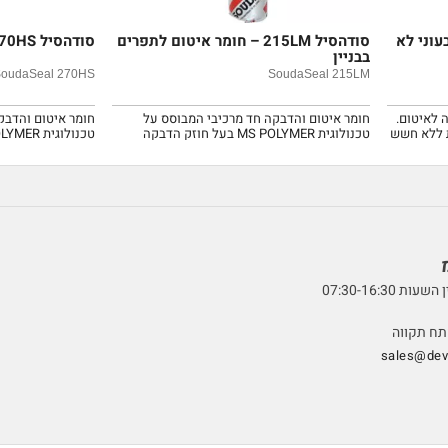
 צבעוני לא
סודהסיל 215LM – חומר איטום לתפרים
סודהסיל 270HS – דבק מחליף ריתוך
בבניין
SoudaSeal 270HS
SoudaSeal 215LM
 לאיטום.
חומר איטום והדבקה חד מרכיבי המבוסס על
חומר איטום והדבק
ת ללא חשש
טכנולוגית MS POLYMER בעל חוזק הדבקה
טכנולוגית MS POLYMER.
וגמישות גבוהים.
07:30-16:3
sales@devt