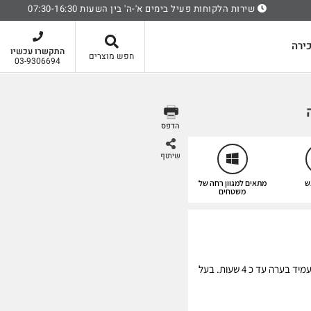
שירות הלקוחות פעיל בימים א'-ה' בין השעות 07:30-16:30
סל קניות
ירה
התקשרו עכשיו
חפש מוצרים
03-9306694
הדפס
שיתוף
ש
מתאים למגוון רחה של
משטחים
חומר אטימה סיליקון ניטרלי ואלסטי, עמיד בערה עד כ 4 שעות. בעל