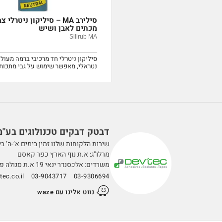
סילירב MA – סיליקון ניטרלי
מכתים לאבן ושיש
Silirub MA
סיליקון ניטרלי חד מרכיבי ברמה מעולה
נטראלי, מאפשר שימוש על גבי מתכו
לקורוזיה. קל מאוד לשימוש.
דבטק דבקים טכנולוגים בע''מ
שירות הלקוחות שלנו זמין בימים א’-ה’ בין השעות 0
מרלו"ג: א.ת נוף הארץ כפר קאסם
משרדים: אלכסנדר ינאי 19 א.ת סגולה פתח תקווה
ec.co.il
03-9043717
03-9306694
נווט אלינו עם waze