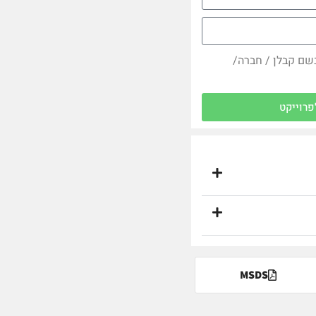
בשם קבלן / חברה/
פרוייקט
MSDS