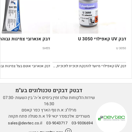
דבק UV קאפילרי U 3050
דבק אנארובי צמיגות גבוהה H55
SH55
U 3050
דבק UV קאפילרי מיועד להדבקת זכוכית לזכוכית, זכוכית למתכת.
דבטק דבקים טכנולוגים בע''מ
שירות הלקוחות שלנו זמין בימים א’-ה’ בין השעות 07:30-
16:30
מרלו"ג: א.ת נוף הארץ כפר קאסם
משרדים: אלכסנדר ינאי 19 א.ת סגולה פתח תקווה
sales@devtec.co.il
03-9043717
03-9306694