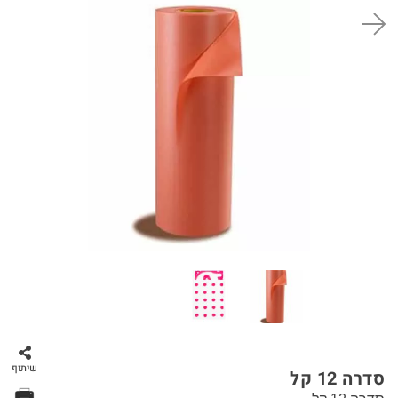
סל קניות
שיתוף
סדרה 12 קל