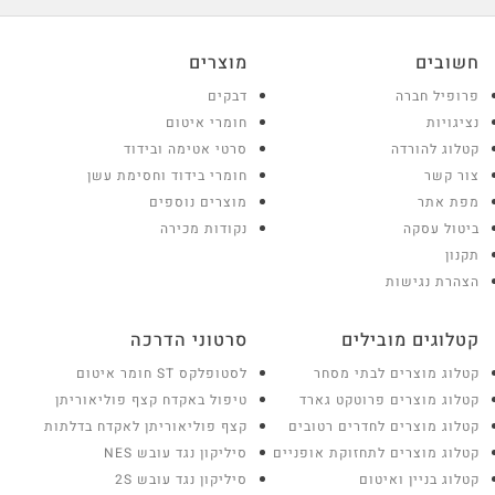
חשובים
מוצרים
פרופיל חברה
דבקים
נציגויות
חומרי איטום
קטלוג להורדה
סרטי אטימה ובידוד
צור קשר
חומרי בידוד וחסימת עשן
מפת אתר
מוצרים נוספים
ביטול עסקה
נקודות מכירה
תקנון
הצהרת נגישות
קטלוגים מובילים
סרטוני הדרכה
קטלוג מוצרים לבתי מסחר
לסטופלקס ST חומר איטום
קטלוג מוצרים פרוטקט גארד
טיפול באקדח קצף פוליאוריתן
קטלוג מוצרים לחדרים רטובים
קצף פוליאוריתן לאקדח בדלתות
קטלוג מוצרים לתחזוקת אופניים
סיליקון נגד עובש NES
קטלוג בניין ואיטום
סיליקון נגד עובש 2S