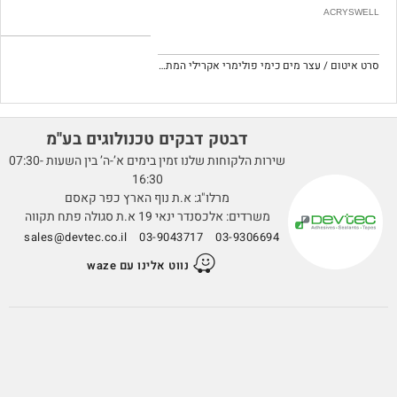
ACRYSWELL
סרט איטום / עצר מים כימי פולימרי אקרילי המתנפח במגע עם מים.
דבטק דבקים טכנולוגים בע''מ
שירות הלקוחות שלנו זמין בימים א’-ה’ בין השעות 07:30-
16:30
מרלו"ג: א.ת נוף הארץ כפר קאסם
משרדים: אלכסנדר ינאי 19 א.ת סגולה פתח תקווה
sales@devtec.co.il
03-9043717
03-9306694
נווט אלינו עם waze