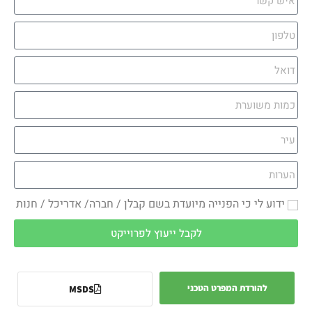
ידוע לי כי הפנייה מיועדת בשם קבלן / חברה/ אדריכל / חנות
לקבל ייעוץ לפרוייקט
להורדת המפרט הטכני
MSDS