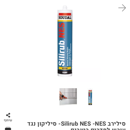
סל קניות
שיתוף
סילירב Silirub NES -NES- סיליקון נגד