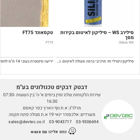
סילירב WS – סיליקון לאיטום בקירות
טקסאונד FT75
מסך
FT75
Silirub WS
סיליקון ניטרלי חד מרכיבי ברמה מעולה לאיטום. נטראלי, מאפשר שימוש על גבי מתכות ללא חשש לקורוזיה. קל מאוד לשימוש.
דבטק דבקים טכנולוגים בע''מ
שירות הלקוחות שלנו זמין בימים א’-ה’ בין השעות 07:30-
16:30
מרלו"ג: א.ת נוף הארץ כפר קאסם
משרדים: אלכסנדר ינאי 19 א.ת סגולה פתח תקווה
sales@devtec.co.il
03-9043717
03-9306694
נווט אלינו עם waze