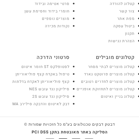
קטלוג להורדה
סרטי אטימה ובידוד
צור קשר
חומרי בידוד וחסימת עשן
מפת אתר
מוצרים נוספים
ביטול עסקה
נקודות מכירה
תקנון
הצהרת נגישות
קטלוגים מובילים
סרטוני הדרכה
קטלוג מוצרים לבתי מסחר
לסטופלקס ST חומר איטום
קטלוג מוצרים פרוטקט גארד
טיפול באקדח קצף פוליאוריתן
קטלוג מוצרים לחדרים רטובים
קצף פוליאוריתן לאקדח בדלתות
קטלוג מוצרים לתחזוקת אופניים
סיליקון נגד עובש NES
קטלוג בניין ואיטום
סיליקון נגד עובש 2S
דבק לאיטום והדבקה סילירב MA
דבטק דבקים טכנולוגים בע"מ כל הזכויות שמורות ©
הסליקה באתר מאובטחת בתקן PCI DSS