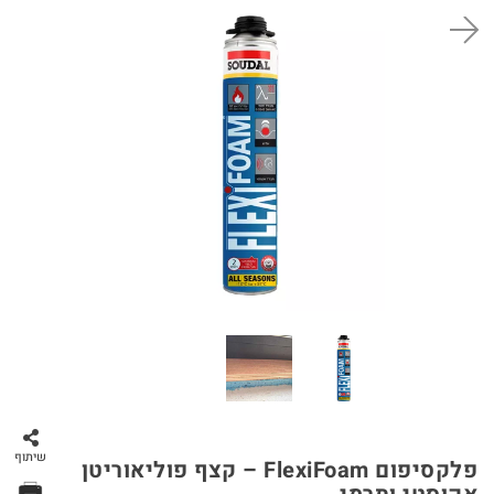
סל קניות
שיתוף
פלקסיפום FlexiFoam – קצף פוליאוריטן