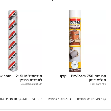
פרופום 750 ProFoam – קצף
סודהסיל 215LM – חו
פוליאוריטן
לתפרים בבניין
SoudaSeal 215LM
750 ProFoam
קצף פוליאוריתן מתנפח חד רכיבי, מוכן לשימוש.