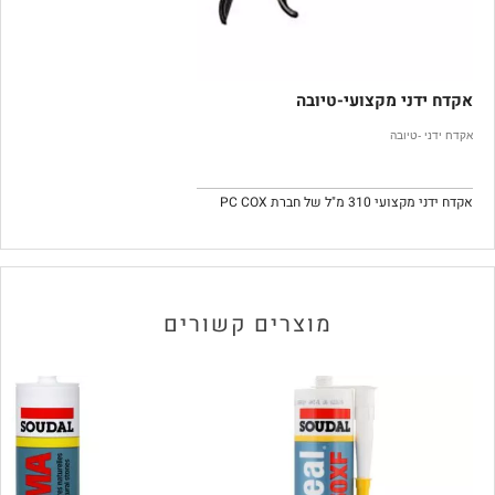
אקדח ידני מקצועי-טיובה
אקדח ידני -טיובה
אקדח ידני מקצועי 310 מ"ל של חברת PC COX
מוצרים קשורים