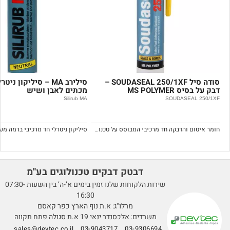
סודה סיל SOUDASEAL 250/1XF –
סילירב MA – סיליקון נ
דבק על בסיס MS POLYMER
מכתים לאבן ושיש
Silirub MA
SOUDASEAL 250/1XF
חומר איטום והדבקה חד מרכיבי המבוסס על טכנולוגית MS POLYMER ברמה גבוהה.
דבטק דבקים טכנולוגים בע''מ
שירות הלקוחות שלנו זמין בימים א’-ה’ בין השעות 07:30-
16:30
מרלו"ג: א.ת נוף הארץ כפר קאסם
משרדים: אלכסנדר ינאי 19 א.ת סגולה פתח תקווה
sales@devtec.co.il
03-9043717
03-9306694