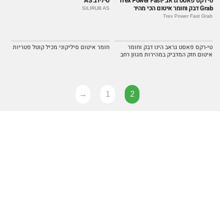
טי רקס פאסט גראב -Trex Power Fast
סילירב AS
Grab דבק וחומר איטום הכי מהיר
SILIRUB AS
Trex Power Fast Grab
טי-רקס פאסט גראב הינו דבק וחומר
חומר איטום סיליקוני מכיל קוטל פטריות
איטום חזק המדביק במהירות מגוון רחב
של משטחים. (אחיזה מיידית בשניה,
חוזק הדבקה סופי של 320kg / 10cm2).
→
1
2