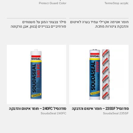
Protect Guard Color
TermoStop acrylic
חומר אטימה אקרילי עמיד בערה לאיטום
סילר צבעוני המגן על משטחים
והדבקת צינורות מתכת.
פורוזיביים בבניינים (בטון, אבן, טרקוטה
ועוד).
סודהסיל 235SF – חומר איטום והדבקה
סודהסיל 240FC – חומר איטום והדבקה
SoudaSeal 240FC
SoudaSeal 235SF